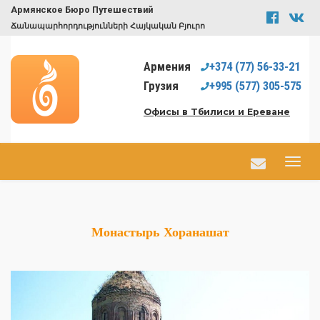
Армянское Бюро Путешествий
Ճանապարհորդությունների Հայկական Բյուրո
Армения
+374
(77)
56-33-21
Грузия
+995
(577)
305-575
Офисы в Тбилиси и Ереване
Монастырь Хоранашат