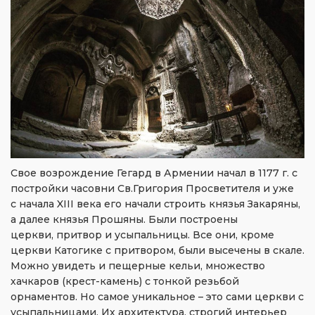
Свое возрождение Гегард в Армении начал в 1177 г. с
постройки часовни Св.Григория Просветителя и уже
с начала XIII века его начали строить князья Закаряны,
а далее князья Прошяны. Были построены
церкви, притвор и усыпальницы. Все они, кроме
церкви Катогике с притвором, были высечены в скале.
Можно увидеть и пещерные кельи, множество
хачкаров (крест-камень) с тонкой резьбой
орнаментов. Но самое уникальное – это сами церкви с
усыпальницами. Их архитектура, строгий интерьер