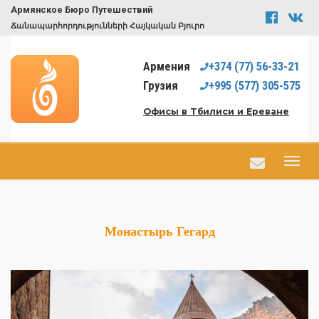
Армянское Бюро Путешествий
Ճանապարհորդությունների Հայկական Բյուրո
Армения
+374
(77)
56-33-21
Грузия
+995
(577)
305-575
Офисы в Тбилиси и Ереване
Монастырь Гегард