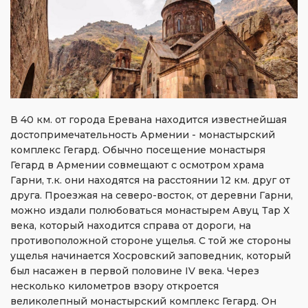
В 40 км. от города Еревана находится известнейшая
достопримечательность Армении - монастырский
комплекс Гегард. Обычно посещение монастыря
Гегард в Армении совмещают с осмотром храма
Гарни, т.к. они находятся на расстоянии 12 км. друг от
друга. Проезжая на северо-восток, от деревни Гарни,
можно издали полюбоваться монастырем Авуц Тар Х
века, который находится справа от дороги, на
противоположной стороне ущелья. С той же стороны
ущелья начинается Хосровский заповедник, который
был насажен в первой половине IV века. Через
несколько километров взору откроется
великолепный монастырский комплекс Гегард. Он