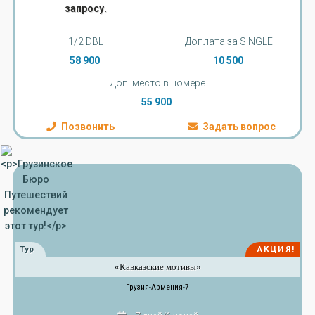
запросу.
1/2 DBL
Доплата за SINGLE
58 900
10 500
Доп. место в номере
55 900
Позвонить
Задать вопрос
Тур
АКЦИЯ!
«Кавказские мотивы»
Грузия-Армения-7