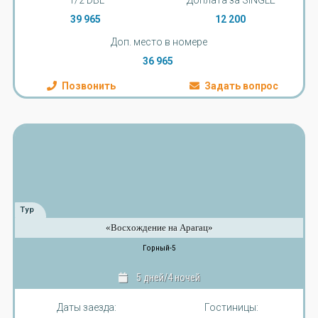
39 965
12 200
Доп. место в номере
36 965
Позвонить
Задать вопрос
Тур
«Восхождение на Арагац»
Горный-5
5 дней/4 ночей
Даты заезда:
Гостиницы: