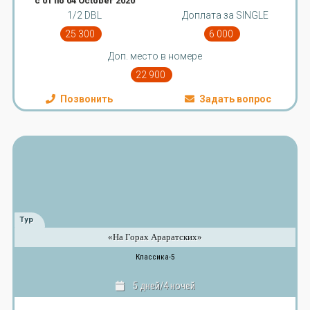
с 01 по 04 October 2020
1/2 DBL
Доплата за SINGLE
25 300
6 000
Доп. место в номере
22 900
Позвонить
Задать вопрос
Тур
«На Горах Араратских»
Классика-5
5 дней/4 ночей