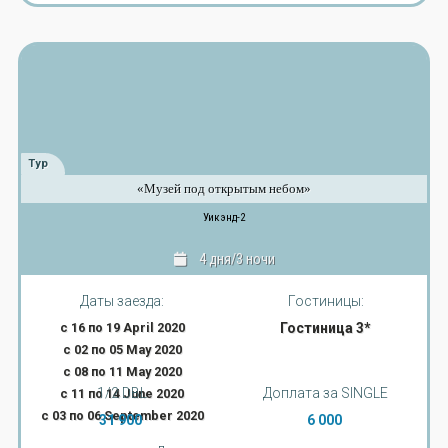
Тур
«Музей под открытым небом»
Уикэнд-2
4 дня/3 ночи
Даты заезда:
Гостиницы:
с 16 по 19 April 2020
Гостиница 3*
с 02 по 05 May 2020
с 08 по 11 May 2020
1/2 DBL
Доплата за SINGLE
с 11 по 14 June 2020
с 03 по 06 September 2020
31 900
6 000