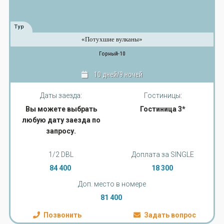
Тур
«Потухшие вулканы»
Горный-10
10 дней/9 ночей
Даты заезда:
Гостиницы:
Вы можете выбрать
Гостиница 3*
любую дату заезда по
запросу.
1/2 DBL
Доплата за SINGLE
84 400
18 300
Доп. место в номере
81 400
Позвонить
Задать вопрос