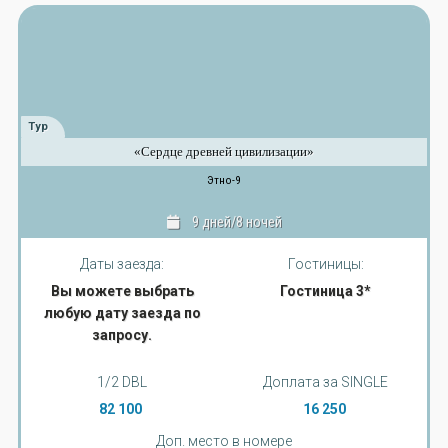
Тур
«Сердце древней цивилизации»
Этно-9
9 дней/8 ночей
Даты заезда:
Гостиницы:
Вы можете выбрать
Гостиница 3*
любую дату заезда по
запросу.
1/2 DBL
Доплата за SINGLE
82 100
16 250
Доп. место в номере