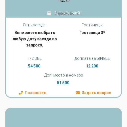
Пеший-7
7 дней/6 ночей
Даты заезда:
Гостиницы:
Вы можете выбрать
Гостиница 3*
любую дату заезда по
запросу.
1/2 DBL
Доплата за SINGLE
54 500
12 200
Доп. место в номере
51 500
Позвонить
Задать вопрос