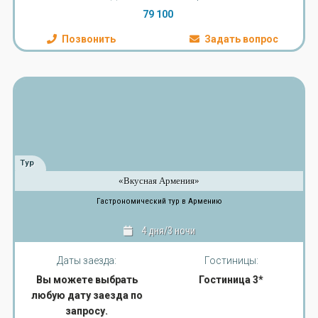
79 100
Позвонить
Задать вопрос
Тур
«Вкусная Армения»
Гастрономический тур в Армению
4 дня/3 ночи
Даты заезда:
Гостиницы:
Вы можете выбрать
Гостиница 3*
любую дату заезда по
запросу.