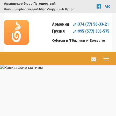
Армянское Бюро Путешествий
Ճանապարհորդությունների Հայկական Բյուրո
Армения
+374
(77)
56-33-21
Грузия
+995
(577)
305-575
Офисы в Тбилиси и Ереване