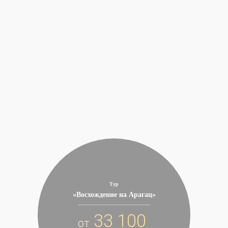
Тур
«Восхождение на Арагац»
33 100
от