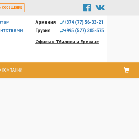
Ь СООБЩЕНИЕ
Армения
+374
(77)
56-33-21
нтам
ентствами
Грузия
+995
(577)
305-575
Офисы в Тбилиси и Ереване
О КОМПАНИИ