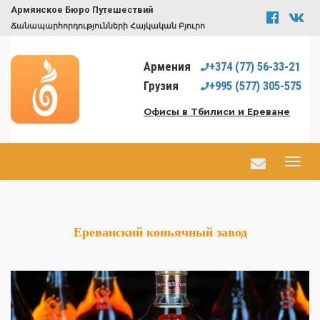
Армянское Бюро Путешествий
Ճանապարհորդությունների Հայկական Բյուրո
Армения
+374
(77)
56-33-21
Грузия
+995
(577)
305-575
Офисы в Тбилиси и Ереване
Ереванский коньячный завод