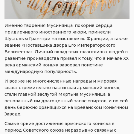
Именно творения Мусинянца, покорив сердца
придирчивого иностранного жюри, принесли
Шустовым Гран-при на выставке во Франции, а также
звание «Поставщика двора Его Императорского
Величества». Личный вклад этих талантливых людей в
развитие производства привел к тому, что в начале ХХ
века армянский коньяк завоевал поистине
международную популярность.
И все же не многочисленные награды и мировая
слава, стремительно настигшая армянский коньяк,
стали главной заслугой Мкртыча Мусинянца, а
основанный им драгоценный запас спиртов, и по сей
день бережно хранящихся на Ереванском Коньячном
Заводе.
Самые яркие достижения армянского коньяка в
период Советского союза неразрывно связаны с