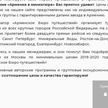
мме «Армения в миниатюре» Вас приятно удивит
. Цены
ю на нашем сайте представлены как на индивидуальные
 группы с гарантированными датами заезда в Армению.
ратор «Армянское Бюро путешествий» организует 
м из всех крупных городов Российской Федерации. На 
ю прилетает более двадцати прямых рейсов из следующ
, Санкт Петербург, Минеральные Воды, Ростов-на-Дону
 Нижний Новгород, Екатеринбург, Новосибирск.
тесь к нашим менеджерам, и они помогут Вам подобра
м из Москвы по минимальным ценам 2019-2020 год
ское Бюро путешествий»!
зивные авторские программы и групповые экскурсионн
 соотношение цены и качества гарантируем!
Арме