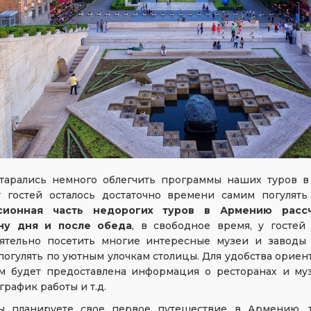
тарались немного облегчить программы наших туров в
у гостей осталось достаточно времени самим погулять
сионная часть недорогих туров в Армению расс
ну дня
и после обеда
, в свободное время, у гостей
оятельно посетить многие интересные музеи и заводы
погулять по уютным улочкам столицы. Для удобства ориен
ам будет предоставлена информация о ресторанах и муз
 график работы и т.д.
ы планируете свое первое путешествие в Армению,