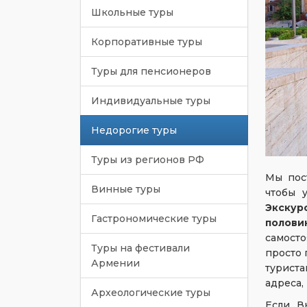
Школьные туры
Корпоративные туры
Туры для пенсионеров
Индивидуальные туры
Недорогие туры
Туры из регионов РФ
Мы пос
Винные туры
чтобы 
Экскур
Гастрономические туры
полови
самост
Туры на фестивали
просто 
Армении
турист
адреса,
Археологические туры
Если В