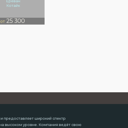
Ереван
Котайк
25 300
от
 и предоставляет широкий спектр
 на высоком уровне. Компания ведёт свою