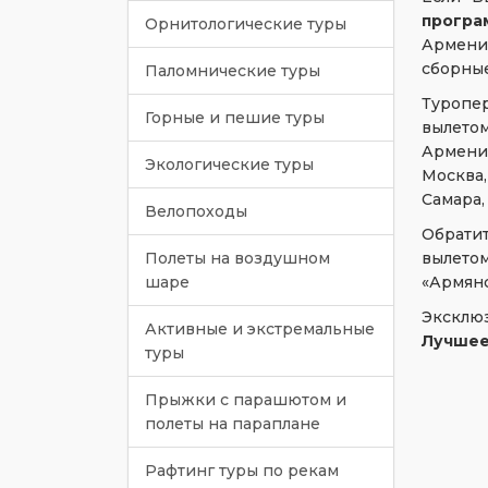
програ
Орнитологические туры
Армени
сборные
Паломнические туры
Туропе
Горные и пешие туры
вылето
Армени
Экологические туры
Москва
Самара,
Велопоходы
Обрати
вылето
Полеты на воздушном
«Армян
шаре
Эксклю
Активные и экстремальные
Лучшее
туры
Прыжки с парашютом и
полеты на параплане
Рафтинг туры по рекам