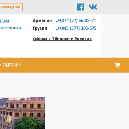
Ь СООБЩЕНИЕ
Армения
+374
(77)
56-33-21
нтам
ентствами
Грузия
+995
(577)
305-575
Офисы в Тбилиси и Ереване
О КОМПАНИИ