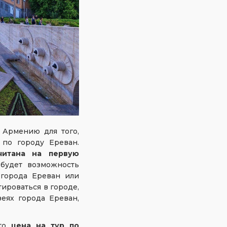
 Армению для того,
 по городу Ереван.
читана на первую
 будет возможность
 города Ереван или
тироваться в городе,
еях города Ереван,
 то
цена на тур по