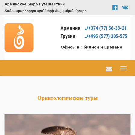
Армянское Бюро Путешествий
Ճանապարհորդությունների Հայկական Բյուրո
Армения
+374
(77)
56-33-21
Грузия
+995
(577)
305-575
Офисы в Тбилиси и Ереване
Орнитологические туры