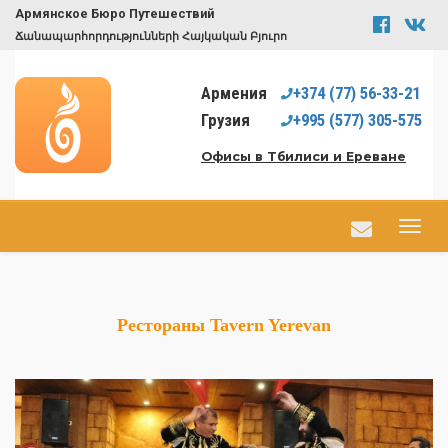
Армянское Бюро Путешествий
Ճանապարհորդությունների Հայկական Բյուրո
Армения
+374
(77)
56-33-21
Грузия
+995
(577)
305-575
Офисы в Тбилиси и Ереване
Рестораны Tavern Yerevan