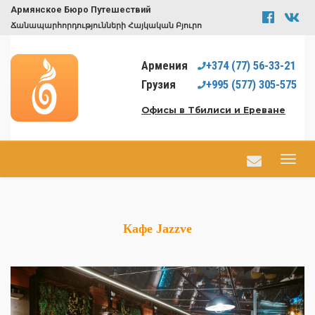
Армянское Бюро Путешествий
Ճանապարհորդությունների Հայկական Բյուրո
Армения
+374
(77)
56-33-21
Грузия
+995
(577)
305-575
Офисы в Тбилиси и Ереване
Кафе Jazzve