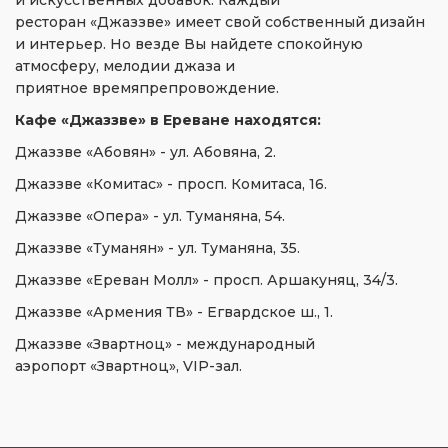
и искусственных добавок. Каждый
ресторан «Джаззве» имеет свой собственный дизайн
и интерьер. Но везде Вы найдете спокойную
атмосферу, мелодии джаза и
приятное времяпрепровождение.
Кафе «Джаззве» в Ереване находятся:
Джаззве «Абовян» - ул. Абовяна, 2.
Джаззве «Комитас» - просп. Комитаса, 16.
Джаззве «Опера» - ул. Туманяна, 54.
Джаззве «Туманян» - ул. Туманяна, 35.
Джаззве «Ереван Молл» - просп. Аршакуняц, 34/3.
Джаззве «Армения ТВ» - Егвардское ш., 1.
Джаззве «Звартноц» - международный
аэропорт «Звартноц», VIP-зал.