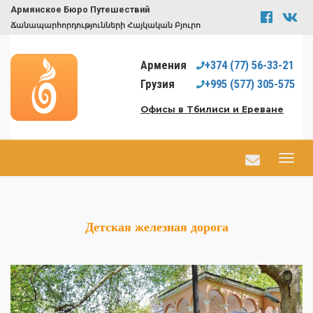
Армянское Бюро Путешествий
Ճանապարհորդությունների Հայկական Բյուրո
Армения
+374
(77)
56-33-21
Грузия
+995
(577)
305-575
Офисы в Тбилиси и Ереване
Детская железная дорога