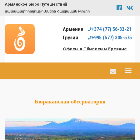
Армянское Бюро Путешествий
Ճանապարհորդությունների Հայկական Բյուրո
Армения
+374
(77)
56-33-21
Грузия
+995
(577)
305-575
Офисы в Тбилиси и Ереване
Бюраканская обсерватория