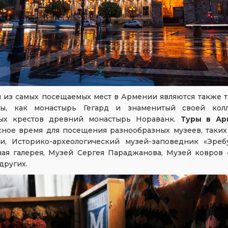
 из самых посещаемых мест в Армении являются также т
ы, как монастырь Гегард и знаменитый своей кол
ых крестов древний монастырь Нораванк.
Туры в Ар
сное время для посещения разнообразных музеев, таких
и, Историко-археологический музей-заповедник «Эреб
ная галерея, Музей Сергея Параджанова, Музей ковров 
других.