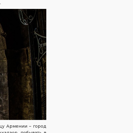
.
ицу Армении – город
хкадзор, побывать в