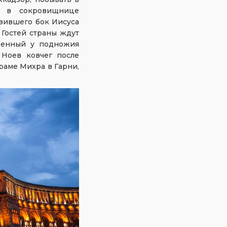
е в сокровищнице
нзившего бок Иисуса
 Гостей страны ждут
женный у подножия
 Ноев ковчег после
раме Михра в Гарни,
.