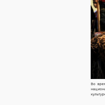
Во вре
национ
культур