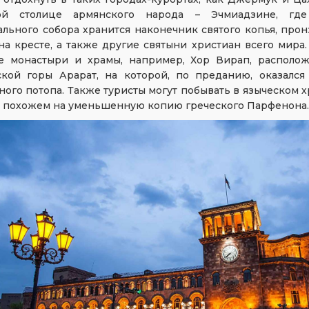
ой столице армянского народа – Эчмиадзине, гд
льного собора хранится наконечник святого копья, про
на кресте, а также другие святыни христиан всего мира.
е монастыри и храмы, например, Хор Вирап, располо
ской горы Арарат, на которой, по преданию, оказался
ого потопа. Также туристы могут побывать в языческом х
 похожем на уменьшенную копию греческого Парфенона