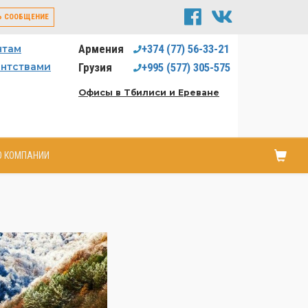
Ь СООБЩЕНИЕ
Армения
+374
(77)
56-33-21
нтам
ентствами
Грузия
+995
(577)
305-575
Офисы в Тбилиси и Ереване
О КОМПАНИИ