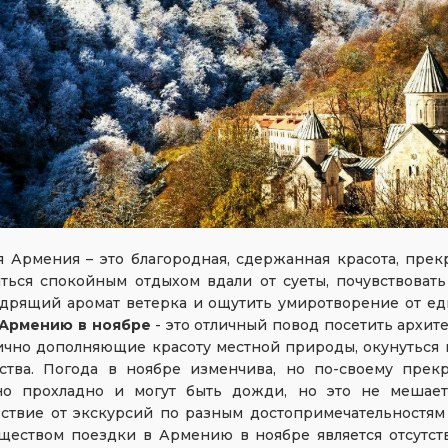
 Армения – это благородная, сдержанная красота, пре
ться спокойным отдыхом вдали от суеты, почувствоват
одрящий аромат ветерка и ощутить умиротворение от е
 Армению в ноябре
- это отличный повод посетить архит
ично дополняющие красоту местной природы, окунуться 
рства. Погода в ноябре изменчива, но по-своему прекр
но прохладно и могут быть дожди, но это не мешает
ьствие от экскурсий по разным достопримечательностям
ществом поездки в Армению в ноябре является отсутств