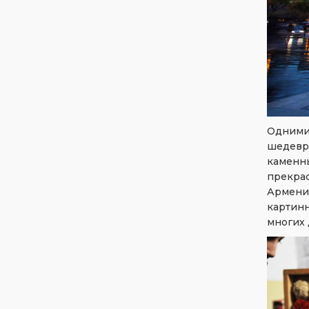
Одними
шедевр
каменн
прекра
Армени
картин
многих 