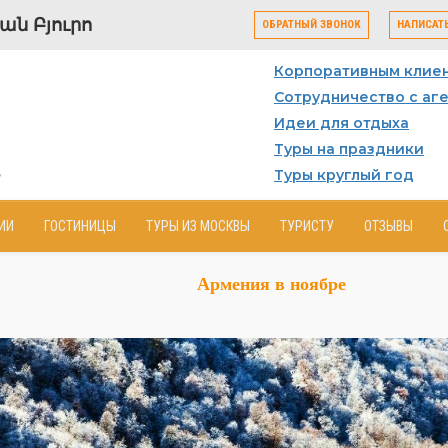
ն Բյուրո
ОБРАТНЫЙ ЗВОНОК
НАПИСАТ
Корпоративным клие
Сотрудничество с аг
Идеи для отдыха
Туры на праздники
Туры круглый год
ИИ
ГОСТИНИЦЫ
ТУРЫ ИЗ МОСКВЫ
ТУРИСТУ
ОТЗЫВЫ
Армения в ноябре