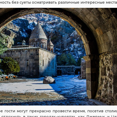
ость без суеты осматривать различные интересные места
е гости могут прекрасно провести время, посетив стол
 отдохнуть в таких городах-курортах, как Джермук и Ца