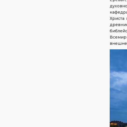
духовн
кафедра
Христа 
древни
библей
Всемирн
внешне