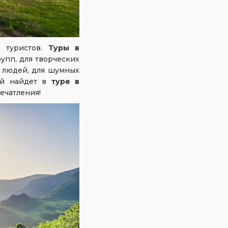
й туристов.
Туры в
упп, для творческих
х людей, для шумных
ый найдет в
туре в
ечатления!