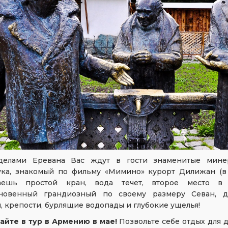
делами Еревана Вас ждут в гости знаменитые мине
ка, знакомый по фильму «Мимино» курорт Дилижан (в
аешь простой кран, вода течет, второе место в ми
новенный грандиозный по своему размеру Севан, д
 крепости, бурлящие водопады и глубокие ущелья!
айте в тур в Армению в мае!
Позвольте себе отдых для