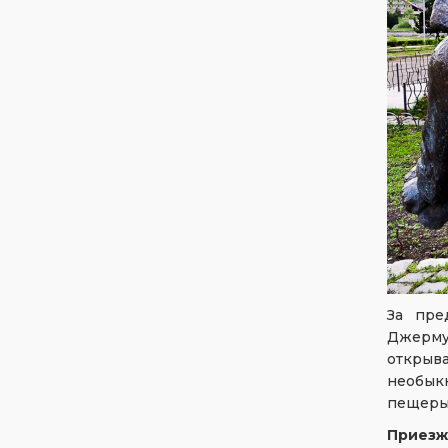
За пре
Джерму
открыв
необык
пещеры,
Приезж