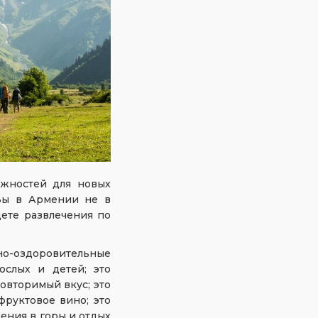
ожностей для новых
Вы в Армении не в
дете развлечения по
бно-оздоровительные
ослых и детей; это
овторимый вкус; это
руктовое вино; это
ения в горы и отдых