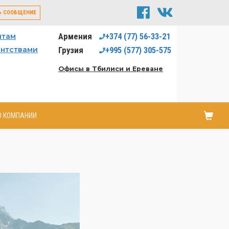
Ь СООБЩЕНИЕ
Армения
+374
(77)
56-33-21
нтам
ентствами
Грузия
+995
(577)
305-575
Офисы в Тбилиси и Ереване
О КОМПАНИИ