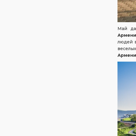
Май да
Армени
людей в
веселы
Армени