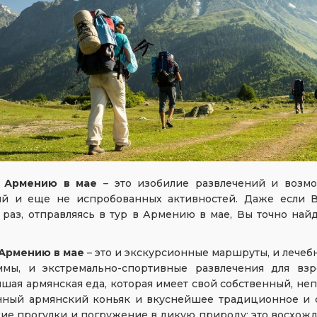
 Армению в мае
– это изобилие развлечений и возм
ий и еще не испробованных активностей. Даже если 
раз, отправляясь в тур в Армению в мае, Вы точно най
 Армению в мае
– это и экскурсионные маршруты, и лече
ммы, и экстремально-спортивные развлечения для взр
шая армянская еда, которая имеет свой собственный, неп
нный армянский коньяк и вкуснейшее традиционное и ф
ие прогулки и погружение в дикую природу; это восхожд