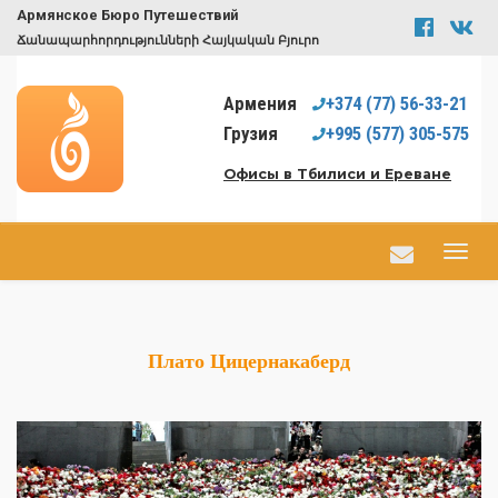
Армянское Бюро Путешествий
Ճանապարհորդությունների Հայկական Բյուրո
Армения
+374
(77)
56-33-21
Грузия
+995
(577)
305-575
Офисы в Тбилиси и Ереване
Плато Цицернакаберд