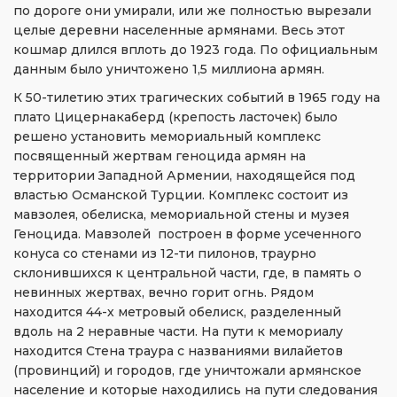
по дороге они умирали, или же полностью вырезали
целые деревни населенные армянами. Весь этот
кошмар длился вплоть до 1923 года. По официальным
данным было уничтожено 1,5 миллиона армян.
К 50-тилетию этих трагических событий в 1965 году на
плато Цицернакаберд (крепость ласточек) было
решено установить мемориальный комплекс
посвященный жертвам геноцида армян на
территории Западной Армении, находящейся под
властью Османской Турции. Комплекс состоит из
мавзолея, обелиска, мемориальной стены и музея
Геноцида. Мавзолей построен в форме усеченного
конуса со стенами из 12-ти пилонов, траурно
склонившихся к центральной части, где, в память о
невинных жертвах, вечно горит огнь. Рядом
находится 44-х метровый обелиск, разделенный
вдоль на 2 неравные части. На пути к мемориалу
находится Стена траура с названиями вилайетов
(провинций) и городов, где уничтожали армянское
население и которые находились на пути следования