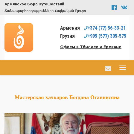
Армянское Бюро Путешествий
Ճանապարհորդությունների Հայկական Բյուրո
Армения
+374
(77)
56-33-21
Грузия
+995
(577)
305-575
Офисы в Тбилиси и Ереване
Мастерская хачкаров Богдана Оганнисяна