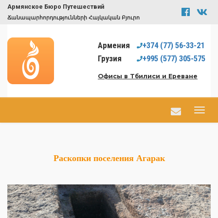
Армянское Бюро Путешествий
Ճանապարհորդությունների Հայկական Բյուրո
Армения
+374
(77)
56-33-21
Грузия
+995
(577)
305-575
Офисы в Тбилиси и Ереване
Раскопки поселения Агарак