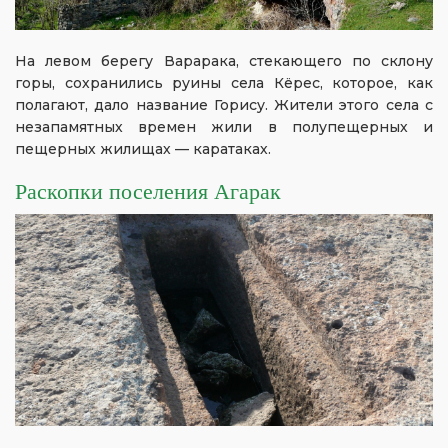
На левом берегу Варарака, стекающего по склону
горы, сохранились руины села Кёрес, которое, как
полагают, дало название Горису. Жители этого села с
незапамятных времен жили в полупещерных и
пещерных жилищах — каратаках.
Раскопки поселения Агарак