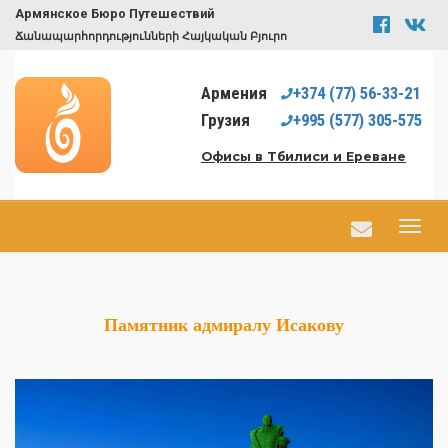
Армянское Бюро Путешествий
Ճանապարհորդությունների Հայկական Բյուրո
Армения
+374
(77)
56-33-21
Грузия
+995
(577)
305-575
Офисы в Тбилиси и Ереване
Памятник адмиралу Исакову