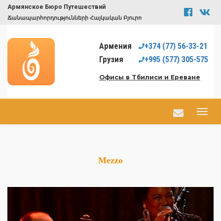
Армянское Бюро Путешествий
Ճանապարհորդությունների Հայկական Բյուրո
Армения
+374
(77)
56-33-21
Грузия
+995
(577)
305-575
Офисы в Тбилиси и Ереване
Mezzo