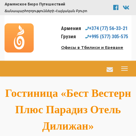
Армянское Бюро Путешествий
Ճանապարհորդությունների Հայկական Բյուրո
Армения
+374
(77)
56-33-21
Грузия
+995
(577)
305-575
Офисы в Тбилиси и Ереване
Гостиница «Бест Вестерн
Плюс Парадиз Отель
Дилижан»