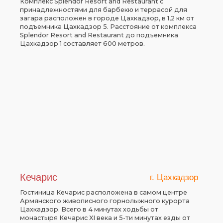
Комплекс Splendor Resort and Restaurant с
принадлежностями для барбекю и террасой для
загара расположен в городе Цахкадзор, в 1,2 км от
подъемника Цахкадзор 5. Расстояние от комплекса
Splendor Resort and Restaurant до подъемника
Цахкадзор 1 составляет 600 метров.
Кечарис
г. Цахкадзор
Гостиница Кечарис расположена в самом центре
Армянского живописного горнолыжного курорта
Цахкадзор. Всего в 4 минутах ходьбы от
монастыря Кечарис XI века и 5-ти минутах езды от