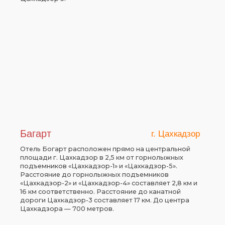
Багарт
г. Цахкадзор
Отель Богарт расположен прямо на центральной
площади г. Цахкадзор в 2,5 км от горнолыжных
подъемников «Цахкадзор-1» и «Цахкадзор-5».
Расстояние до горнолыжных подъемников
«Цахкадзор-2» и «Цахкадзор-4» составляет 2,8 км и
16 км соответственно. Расстояние до канатной
дороги Цахкадзор-3 составляет 17 км. До центра
Цахкадзора — 700 метров.