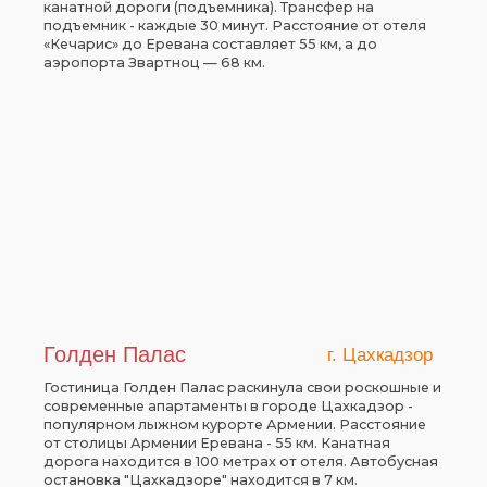
канатной дороги (подъемника). Трансфер на
подъемник - каждые 30 минут. Расстояние от отеля
«Кечарис» до Еревана составляет 55 км, а до
аэропорта Звартноц — 68 км.
Голден Палас
г. Цахкадзор
Гостиница Голден Палас раскинула свои роскошные и
современные апартаменты в городе Цахкадзор -
популярном лыжном курорте Армении. Расстояние
от столицы Армении Ереванa - 55 км. Канатная
дорога находится в 100 метрах от отеля. Автобусная
остановка "Цахкадзоре" находится в 7 км.