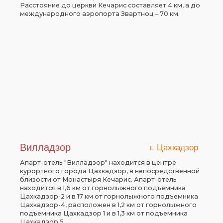
Расстояние до церкви Кечарис составляет 4 км, а до
международного аэропорта Звартноц – 70 км.
Вилладзор
г. Цахкадзор
Апарт-отель "Вилладзор" находится в центре
курортного города Цахкадзор, в непосредственной
близости от Монастыря Кечарис. Апарт-отель
находится в 1,6 км от горнолыжного подъемника
Цахкадзор-2 и в 17 км от горнолыжного подъемника
Цахкадзор-4, расположен в 1,2 км от горнолыжного
подъемника Цахкадзор 1 и в 1,3 км от подъемника
Цахкадзор 5.