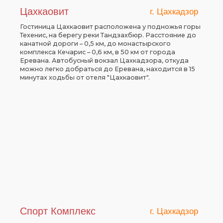
Цахкаовит
г. Цахкадзор
Гостиница Цахкаовит расположена у подножья горы
Техенис, на берегу реки Тандзахбюр. Расстояние до
канатной дороги – 0,5 км, до монастырского
комплекса Кечарис – 0,6 км, в 50 км от города
Еревана. Автобусный вокзал Цахкадзора, откуда
можно легко добраться до Еревана, находится в 15
минутах ходьбы от отеля "Цахкаовит".
Спорт Комплекс
г. Цахкадзор