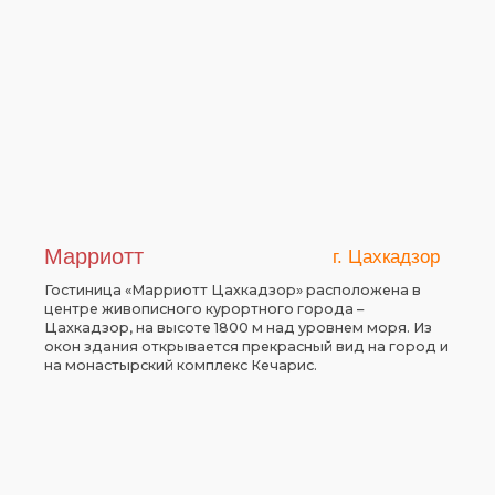
Марриотт
г. Цахкадзор
Гостиница «Марриотт Цахкадзор» расположена в
центре живописного курортного города –
Цахкадзор, на высоте 1800 м над уровнем моря. Из
окон здания открывается прекрасный вид на город и
на монастырский комплекс Кечарис.