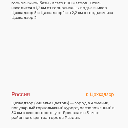
горнолыжной базы - всего 600 метров. Отель
находится в 1,2 км от горнолыжных подъемников
Цахкадзор 5 и Цахкадзор 1 и в 2,2 км от подъемника
Цахкадзор 2.
Россия
г. Цахкадзор
Цахкадзор («ущелье цветов») — город в Армении,
популярный горнолыжный курорт, расположенный в
50 км к северо-востоку от Еревана и в 5 км от
районного центра, города Раздан.