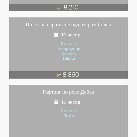
8 210
от
Полет на параплане над озером Севан
10 часов
Ереван
Гехаркуник
Котайк
Тавуш
8 860
от
Рафтинг по реке Дебед
10 часов
Ереван
Лори