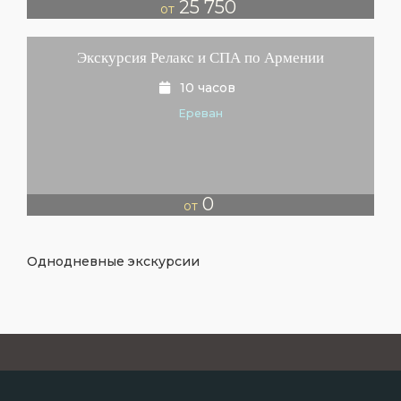
25 750
от
Экскурсия Релакс и СПА по Армении
10 часов
Ереван
0
от
Однодневные экскурсии