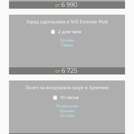
6 990
от
Заряд адреналина в Yell Extreme Park
2 дня часа
Ереван
Тавуш
6 725
от
Полет на воздушном шаре в Армении
10 часов
Гехаркуник
Ереван
Котайк